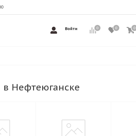
00
0
0
0
0
Войти
 в Нефтеюганске