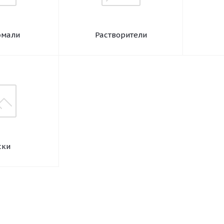
эмали
Растворители
ски